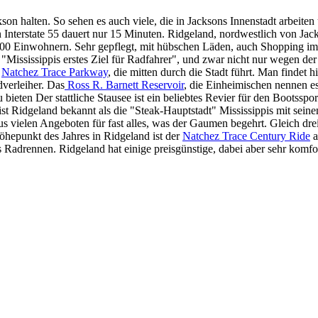
son halten. So sehen es auch viele, die in Jacksons Innenstadt arbeiten 
Interstate 55 dauert nur 15 Minuten. Ridgeland, nordwestlich von Jac
4.000 Einwohnern. Sehr gepflegt, mit hübschen Läden, auch Shopping i
 "Mississippis erstes Ziel für Radfahrer", und zwar nicht nur wegen der
e
Natchez Trace Parkway
, die mitten durch die Stadt führt. Man findet hi
verleiher. Das
Ross R. Barnett Reservoir
, die Einheimischen nennen e
ieten Der stattliche Stausee ist ein beliebtes Revier für den Bootsspor
ist Ridgeland bekannt als die "Steak-Hauptstadt" Mississippis mit seine
s vielen Angeboten für fast alles, was der Gaumen begehrt. Gleich dre
öhepunkt des Jahres in Ridgeland ist der
Natchez Trace Century Ride
a
 Radrennen. Ridgeland hat einige preisgünstige, dabei aber sehr komfo