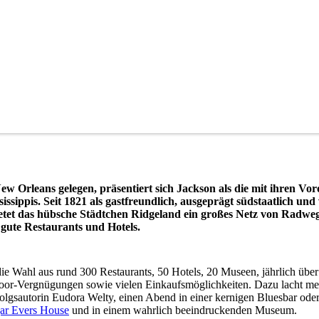
 Orleans gelegen, präsentiert sich Jackson als die mit ihren Vor
sippis. Seit 1821 als gastfreundlich, ausgeprägt südstaatlich und 
etet das hübsche Städtchen Ridgeland ein großes Netz von Radweg
gute Restaurants und Hotels.
die Wahl aus rund 300 Restaurants, 50 Hotels, 20 Museen, jährlich über
tdoor-Vergnügungen sowie vielen Einkaufsmöglichkeiten. Dazu lacht mei
olgsautorin Eudora Welty, einen Abend in einer kernigen Bluesbar oder
ar Evers House
und in einem wahrlich beeindruckenden Museum.