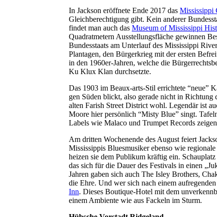
In Jackson eröffnete Ende 2017 das
Mississippi
Gleichberechtigung gibt. Kein anderer Bundess
findet man auch das
Museum of Mississippi Hist
Quadratmetern Ausstellungsfläche gewinnen Besu
Bundesstaats am Unterlauf des Mississippi River,
Plantagen, den Bürgerkrieg mit der ersten Befrei
in den 1960er-Jahren, welche die Bürgerrechtsb
Ku Klux Klan durchsetzte.
Das 1903 im Beaux-arts-Stil errichtete “neue” Kap
gen Süden blickt, also gerade nicht in Richtung
alten Farish Street District wohl. Legendär ist
Moore hier persönlich “Misty Blue” singt. Tafel
Labels wie Malaco und Trumpet Records zeigen,
Am dritten Wochenende des August feiert Jacks
Mississippis Bluesmusiker ebenso wie regional
heizen sie dem Publikum kräftig ein. Schauplatz 
das sich für die Dauer des Festivals in einen „J
Jahren gaben sich auch The Isley Brothers, C
die Ehre. Und wer sich nach einem aufregenden 
Inn
. Dieses Boutique-Hotel mit dem unverkennb
einem Ambiente wie aus Fackeln im Sturm.
Hübsche Vorstadt Ridgeland