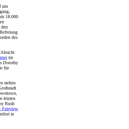
pf um
ngang,
als 18.000
hen
f den
 Befreiung
morden des
r Absicht
rner
im
s Dorothy
e für
n stehen
Großstadt
owntown,
n letzten
bby Rush
c Fairview
mfort in