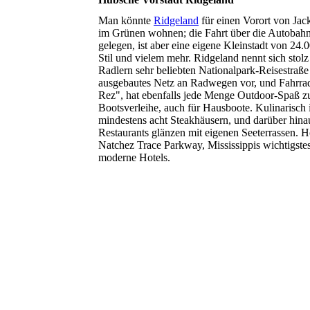
Man könnte
Ridgeland
für einen Vorort von Jack
im Grünen wohnen; die Fahrt über die Autobahn 
gelegen, ist aber eine eigene Kleinstadt von 2
Stil und vielem mehr. Ridgeland nennt sich stolz
Radlern sehr beliebten Nationalpark-Reisestraß
ausgebautes Netz an Radwegen vor, und Fahrrad
Rez", hat ebenfalls jede Menge Outdoor-Spaß zu b
Bootsverleihe, auch für Hausboote. Kulinarisch 
mindestens acht Steakhäusern, und darüber hinau
Restaurants glänzen mit eigenen Seeterrassen. H
Natchez Trace Parkway, Mississippis wichtigstes
moderne Hotels.