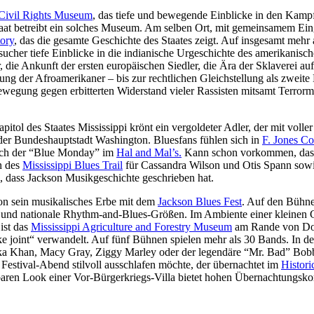
 Civil Rights Museum
, das tiefe und bewegende Einblicke in den Kam
taat betreibt ein solches Museum. Am selben Ort, mit gemeinsamem Ei
ory
, das die gesamte Geschichte des Staates zeigt. Auf insgesamt mehr 
cher tiefe Einblicke in die indianische Urgeschichte des amerikanisc
 die Ankunft der ersten europäischen Siedler, die Ära der Sklaverei au
ung der Afroamerikaner – bis zur rechtlichen Gleichstellung als zweite
ewegung gegen erbitterten Widerstand vieler Rassisten mitsamt Terror
itol des Staates Mississippi krönt ein vergoldeter Adler, der mit volle
 der Bundeshauptstadt Washington. Bluesfans fühlen sich in
F. Jones Co
 auch der “Blue Monday” im
Hal and Mal’s.
Kann schon vorkommen, das
n des
Mississippi Blues Trail
für Cassandra Wilson und Otis Spann sowi
 dass Jackson Musikgeschichte geschrieben hat.
on sein musikalisches Erbe mit dem
Jackson Blues Fest
. Auf den Bühne
e und nationale Rhythm-and-Blues-Größen. Im Ambiente einer kleinen 
ist das
Mississippi Agriculture and Forestry Museum
am Rande von D
uke joint“ verwandelt. Auf fünf Bühnen spielen mehr als 30 Bands. In de
haka Khan, Macy Gray, Ziggy Marley oder der legendäre “Mr. Bad” Bo
Festival-Abend stilvoll ausschlafen möchte, der übernachtet im
Histori
aren Look einer Vor-Bürgerkriegs-Villa bietet hohen Übernachtungsko