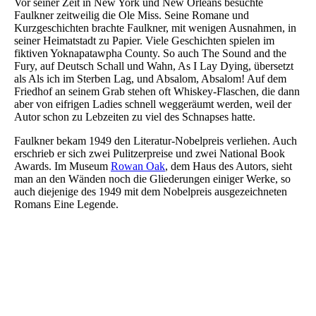
Vor seiner Zeit in New York und New Orleans besuchte
Faulkner zeitweilig die Ole Miss. Seine Romane und
Kurzgeschichten brachte Faulkner, mit wenigen Ausnahmen, in
seiner Heimatstadt zu Papier. Viele Geschichten spielen im
fiktiven Yoknapatawpha County. So auch The Sound and the
Fury, auf Deutsch Schall und Wahn, As I Lay Dying, übersetzt
als Als ich im Sterben Lag, und Absalom, Absalom! Auf dem
Friedhof an seinem Grab stehen oft Whiskey-Flaschen, die dann
aber von eifrigen Ladies schnell weggeräumt werden, weil der
Autor schon zu Lebzeiten zu viel des Schnapses hatte.
Faulkner bekam 1949 den Literatur-Nobelpreis verliehen. Auch
erschrieb er sich zwei Pulitzerpreise und zwei National Book
Awards. Im Museum
Rowan Oak
, dem Haus des Autors, sieht
man an den Wänden noch die Gliederungen einiger Werke, so
auch diejenige des 1949 mit dem Nobelpreis ausgezeichneten
Romans Eine Legende.