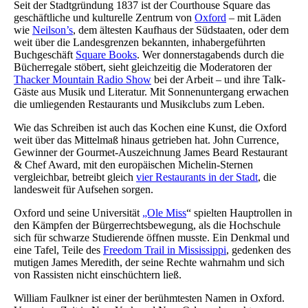
Seit der Stadtgründung 1837 ist der Courthouse Square das
geschäftliche und kulturelle Zentrum von
Oxford
– mit Läden
wie
Neilson’s
, dem ältesten Kaufhaus der Südstaaten, oder dem
weit über die Landesgrenzen bekannten, inhabergeführten
Buchgeschäft
Square Books
. Wer donnerstagabends durch die
Bücherregale stöbert, sieht gleichzeitig die Moderatoren der
Thacker Mountain Radio Show
bei der Arbeit – und ihre Talk-
Gäste aus Musik und Literatur. Mit Sonnenuntergang erwachen
die umliegenden Restaurants und Musikclubs zum Leben.
Wie das Schreiben ist auch das Kochen eine Kunst, die Oxford
weit über das Mittelmaß hinaus getrieben hat. John Currence,
Gewinner der Gourmet-Auszeichnung James Beard Restaurant
& Chef Award, mit den europäischen Michelin-Sternen
vergleichbar, betreibt gleich
vier Restaurants in der Stadt
, die
landesweit für Aufsehen sorgen.
Oxford und seine Universität
„Ole Miss
“ spielten Hauptrollen in
den Kämpfen der Bürgerrechtsbewegung, als die Hochschule
sich für schwarze Studierende öffnen musste. Ein Denkmal und
eine Tafel, Teile des
Freedom Trail in Mississippi
, gedenken des
mutigen James Meredith, der seine Rechte wahrnahm und sich
von Rassisten nicht einschüchtern ließ.
William Faulkner ist einer der berühmtesten Namen in Oxford.